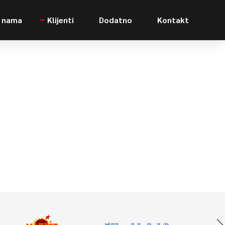
 nama
Klijenti
Dodatno
Kontakt