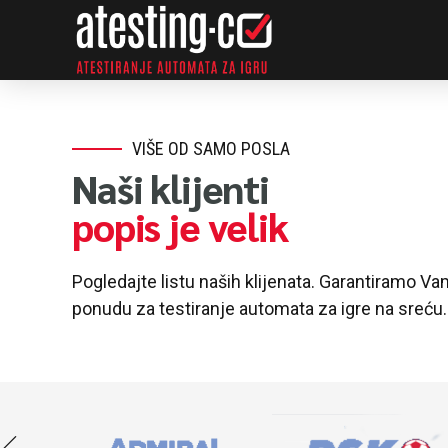
VIŠE OD SAMO POSLA
Naši klijenti
popis je velik
Pogledajte listu naših klijenata. Garantiramo Va
ponudu za testiranje automata za igre na sreću.