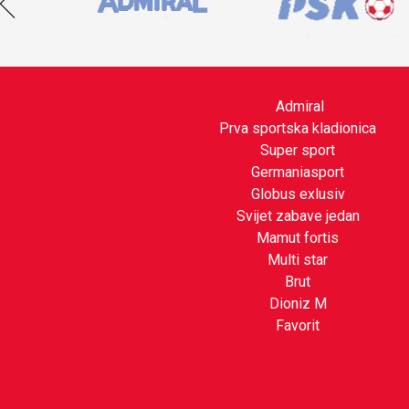
Admiral
Prva sportska kladionica
Super sport
Germaniasport
Globus exlusiv
Svijet zabave jedan
Mamut fortis
Multi star
Brut
Dioniz M
Favorit